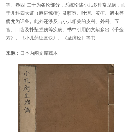
等。卷四-二十为各论部分，系统论述小儿多种常见病，而
于儿科四大证（麻痘惊疳）及咳嗽、吐泻、黄疸、诸虫等
病尤为详备。此外还涉及与小儿相关的皮科、外科、五
官、口齿及扑坠损伤等疾病。书中引用的文献多出《千金
方》、《小儿药证直诀》、《圣济经》等书。
来源：
日本内阁文库藏本