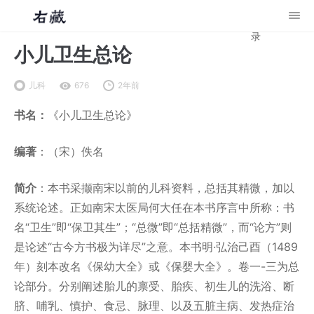
录
小儿卫生总论
儿科
676
2年前
书名：
《小儿卫生总论》
编著
：（宋）佚名
简介
：本书采撷南宋以前的儿科资料，总括其精微，加以
系统论述。正如南宋太医局何大任在本书序言中所称：书
名“卫生”即“保卫其生”；“总微”即“总括精微”，而“论方”则
是论述“古今方书极为详尽”之意。本书明·弘治己酉（1489
年）刻本改名《保幼大全》或《保婴大全》。卷一-三为总
论部分。分别阐述胎儿的禀受、胎疾、初生儿的洗浴、断
脐、哺乳、慎护、食忌、脉理、以及五脏主病、发热症治