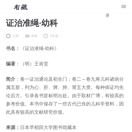
录
证治准绳·幼科
儿科
898
2年前
书名：
《证治准绳·幼科》
编著
：（明）王肯堂
简介
：卷一证治通论及初生门；卷二～卷九将儿科诸病分
属五脏，列为心、肝、脾、肺、肾五大类。每种病证均先
论后方。引录各书皆标明出处。由于取材广博，有较高的
参考价值。本书中保存了一些古代已佚的儿科学资料，因
此具有较高的文献研究价值。
来源：
日本早稻田大学图书馆藏本