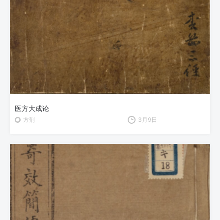
医方大成论
方剂
3月9日