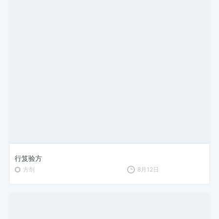
行笈验方
方剂
8月12日