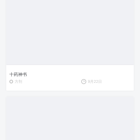
十药神书
方剂
9月22日