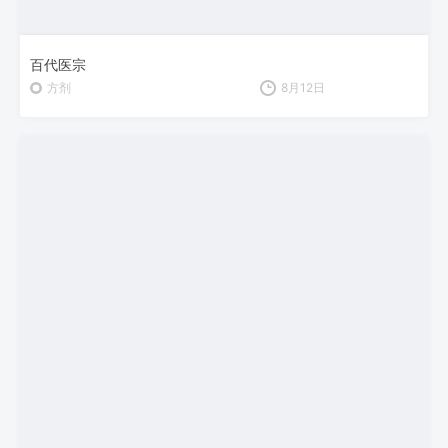
百代医宗
方剂
8月12日