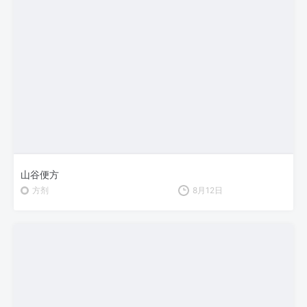
山谷便方
方剂
8月12日