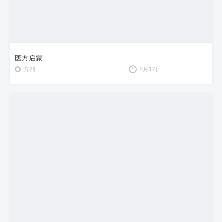
医方启蒙
方剂
8月17日