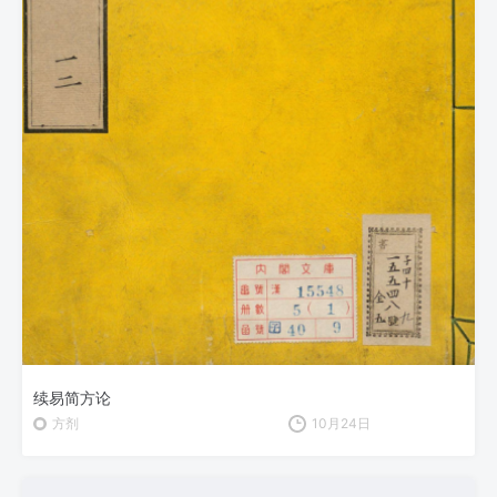
续易简方论
方剂
10月24日