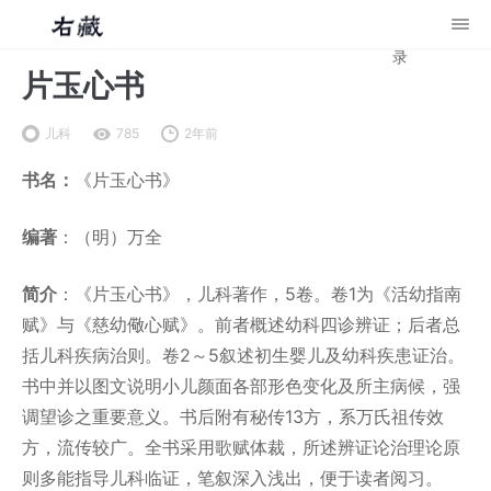
录
片玉心书
儿科
785
2年前
书名：
《片玉心书》
编著
：（明）万全
简介
：《片玉心书》，儿科著作，5卷。卷1为《活幼指南
赋》与《慈幼儆心赋》。前者概述幼科四诊辨证；后者总
括儿科疾病治则。卷2～5叙述初生婴儿及幼科疾患证治。
书中并以图文说明小儿颜面各部形色变化及所主病候，强
调望诊之重要意义。书后附有秘传13方，系万氏祖传效
方，流传较广。全书采用歌赋体裁，所述辨证论治理论原
则多能指导儿科临证，笔叙深入浅出，便于读者阅习。