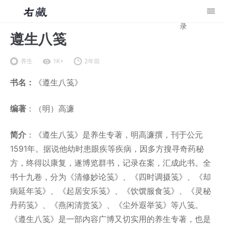
录
遵生八笺
养生
1K+
2年前
书名：
《遵生八笺》
编著
：（明）高濂
简介
：《遵生八笺》是养生专著，明高濂撰，刊于公元
1591年。据说他幼时患眼疾等疾病，因多方搜寻奇药秘
方，终得以康复，遂博览群书，记录在案，汇成此书。全
书十九卷，分为《清修妙论笺》、《四时调摄笺》、《却
病延年笺》、《起居安乐笺》、《饮馔服食笺》、《灵秘
丹药笺》、《燕闲清赏笺》、《尘外遐举笺》等八笺。
《遵生八笺》是一部内容广博又切实用的养生专著，也是