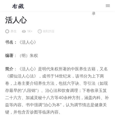
录
活人心
养生
1K+
8月21日
书名：
《活人心》
编著
：（明）朱权
简介
：《活人心》是明代朱权所著的中医养生古籍，又名
《臞仙活人心法》，成书于14世纪末，该书分为上下两
卷，上卷主要介绍养生方法，包括六字诀、导引法（如现
存最早的“八段锦”）、治心法和饮食调理；下卷收录玉笈
二十六方、加减灵秘十八方等40余种方剂，涵盖内科、补
益等内容。书中强调“治心为本”，认为调节情志是健康关
键，并包含舌诊图等临床内容。