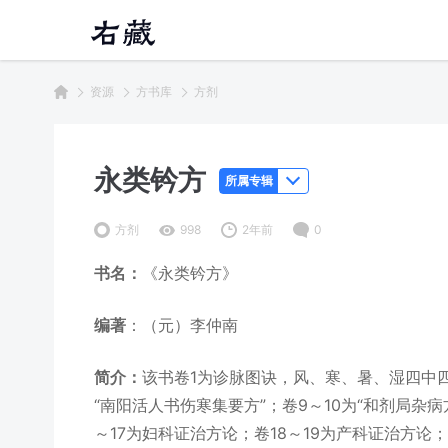
资源
方书库
方剂
永类钤方
所属专辑
方剂
998
2年前
0
书名：
《永类钤方》
编著
：（元）李仲南
简介：
该书卷1为诊脉图诀，风、寒、暑、湿四中
“南阳活人书伤寒集要方”；卷9～10为“和剂局杂病
～17为妇科证治方论；卷18～19为产科证治方论