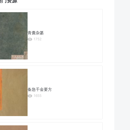
热门资源
青囊杂纂
1752
备急千金要方
1655