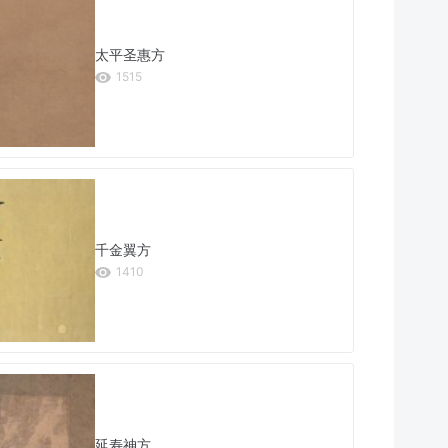
太平圣惠方
1515
千金翼方
1410
延寿神方