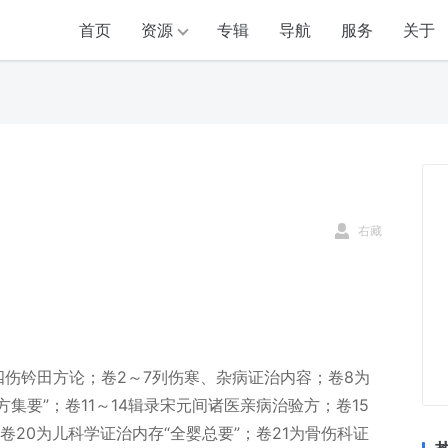
首页
资源
专辑
导航
服务
关于
右藏
四伤钤田方论；卷2～7列伤寒、杂病证治内容；卷8为
方集要”；卷11～14辑录宋元间诸医亲病治验方；卷15
；卷20为儿科学证治内存“全婴总要”；卷21为骨伤科证