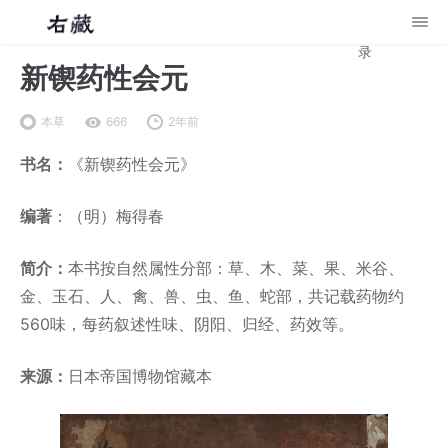
录
新锲药性会元
本草
666
2年前
书名：
《新锲药性会元》
编著
：（明）梅得春
简介：
本书按自然属性分部：草、木、菜、果、米谷、
金、玉石、人、禽、兽、虫、鱼、蛇部，共记载药物约
560味，每药叙述性味、阴阳、归经、药效等。
来源：
日本帝国博物馆藏本