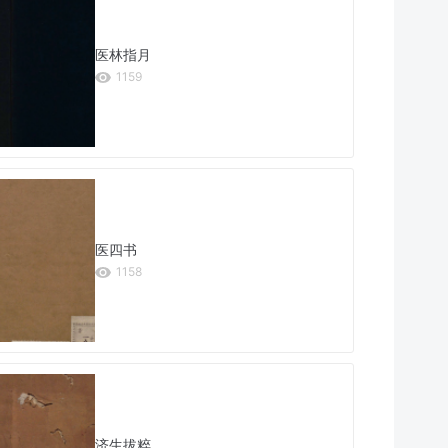
医林指月
1159
医四书
1158
济生拔粹