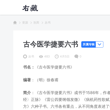
资源
别库
丛书
古今医学捷要六书
所属专辑
丛书
483
4月5日
0
书名：
《古今医学捷要六书》
编著
：（明）徐春甫
简介
：《古今医学捷要六书》成书于1586年，
经〉正脉》《雷公四要纲领发微》《病机药性歌赋
方》六种子书。六书各有重点，从不同角度表述了