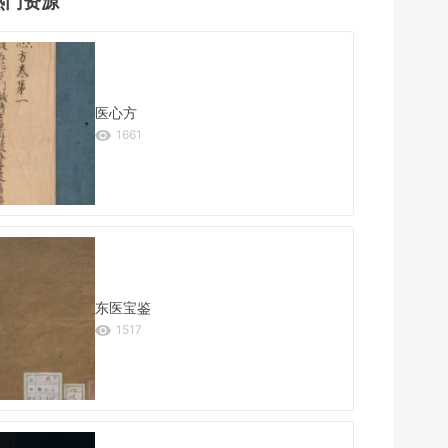
热门资源
医心方
1661
东医宝鉴
1517