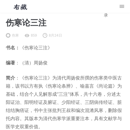
录
伤寒论三注
伤寒
859
8月24日
书名：
《伤寒论三注》
编著
：（清）周扬俊
简介
：《伤寒论三注》为清代周扬俊所撰的伤寒类中医古
籍，该书以方有执《伤寒论条辨》、喻嘉言《尚论篇》为
基础，结合个人见解形成“三注”体系，共十六卷，分述太
阳证治、阳明经证及腑证、少阳经证、三阴病传经证、脏
结结胸痞证，书中主张批判王叔和编次混淆风寒，删除假
托内容。其版本为清代伤寒学派重要注本，具有文献学与
医学史双重价值。