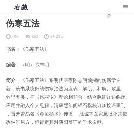
录
伤寒五法
伤寒
852
8月23日
书名：
《伤寒五法》
编著
：（明）陈志明
简介
：《伤寒五法》系明代医家陈志明编撰的伤寒学专
著，该书系统归纳伤寒治法为发表、解肌、和解、攻里、
救里五类，与《伤寒论》理论相契合，结合脉证详述临床
应用并融入个人见解，清康熙年间经石楷校订加按语重刊
，雷芳曾易名《窥垣秘术》传播 ，汪琥等医家虽批评其擅
改仲景原方，但肯定其对阴阳辨证的学术贡献。