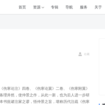
首页
资源
专辑
导航
服务
关于
右藏
《伤寒论注》四卷、《伤寒论翼》二卷、《伤寒附翼》
条理井然，使仲景之作，从此一新，也为后人进一步研
本书批诸注家之谬，悟仲景之旨，堪称历代注疏《伤寒