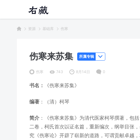
资源
基础库
伤寒
伤寒来苏集
所属专辑
伤寒
743
8月14日
0
书名：
《伤寒来苏集》
编著
：（清）柯琴
简介
：《伤寒来苏集》为清代医家柯琴撰著，包括
二卷，柯氏首次以证名篇，重新编次，纲举目张，
究《伤寒论》开辟了崭新的道路，可谓贡献卓越，