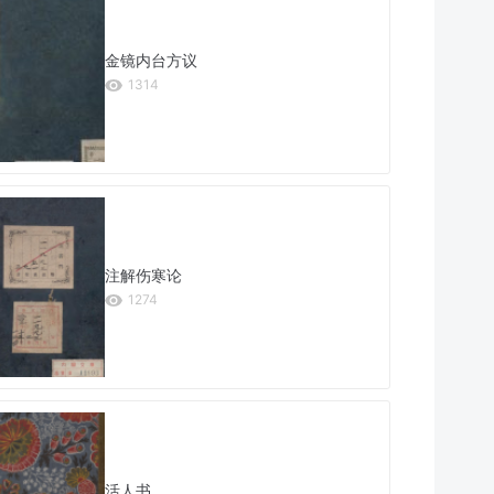
金镜内台方议
1314
注解伤寒论
1274
活人书