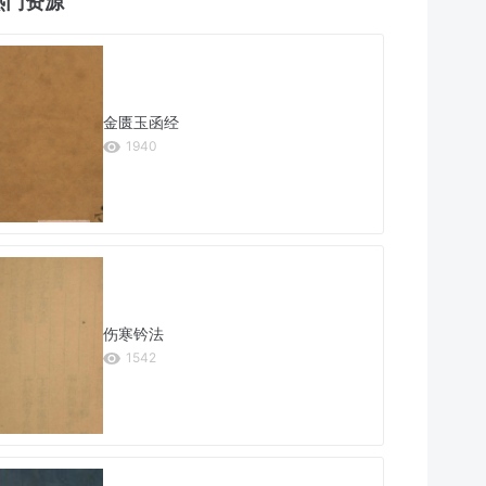
热门资源
金匮玉函经
1940
伤寒钤法
1542