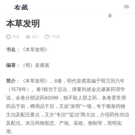
录
本草发明
本草
602
1年前
书名
：《本草发明》
编著
：（明）皇甫嵩
简介
：《本草发明》，6卷，明代皇甫嵩编于明万历六年
（1578年）。卷1相当于总论，择要列述金元诸家药理学
说，余卷分部议药600种，独不取人部之药，各卷置常用
药品于前，稀用品于后，又设“发明”一项，专于阐发药物
主治及配伍要点，又分“专治”“监治”两大法，介绍药性功治
及配伍。末注药物形态、产地、采收、炮制等，简明实
用。