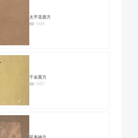
太平圣惠方
1508
千金翼方
1407
延寿神方