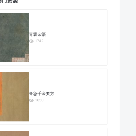
热门资源
青囊杂纂
1742
备急千金要方
1650