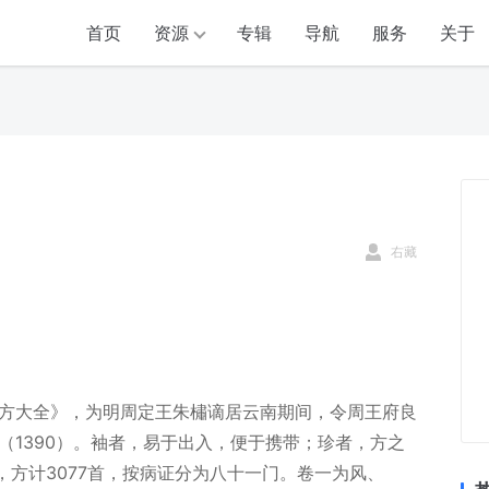
首页
资源
专辑
导航
服务
关于
右藏
方大全》，为明周定王朱橚谪居云南期间，令周王府良
（1390）。袖者，易于出入，便于携带；珍者，方之
，方计3077首，按病证分为八十一门。卷一为风、