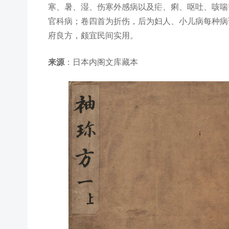
寒、暑、湿、伤寒外感病以及疟、痢、呕吐、咳喘
官科病；卷四首为折伤，后为妇人、小儿病每种病
府良方，颇宜民间实用。
来源
：日本内阁文库藏本