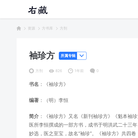
资源
方书库
方剂
袖珍方
所属专辑
方剂
826
1年前
0
书名
：《袖珍方》
编著
：（明）李恒
简介
：《袖珍方》又名《新刊袖珍方》《魁本袖珍
医所李恒撰成的一部方书，成书于明洪武二十三年
妙选，医之至宝，故名“袖珍”。《袖珍方》共四卷