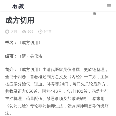
录
成方切用
方剂
609
1年前
书名：
《成方切用》
编著
：（清）吴仪洛
简介
：《成方切用》由清代医家吴仪洛撰、史欣德整理，
全书十四卷，首卷概述制方总义及《内经》十二方，主体
按症候分治气、理血、补养等24门，每门先总论后列方，
共收录正方656首、附方446首，合计1102首，涵盖方剂
主治机理、药量配伍、禁忌事项及加减法解析，卷末附
《勿药元诠》专论非药物养生法，强调调神调息等传统疗
法。