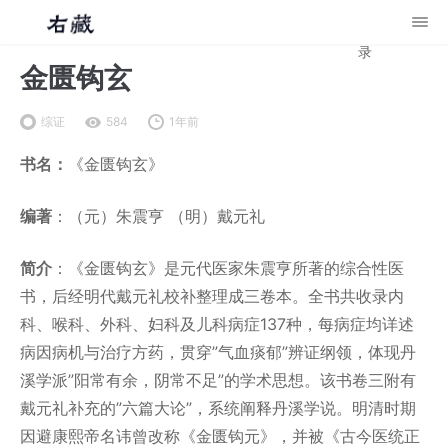
录
金匮钩玄
综证
584
1年前
书名：
《金匮钩玄》
编著
：（元）朱震亨 （明）戴元礼
简介
：《金匮钩玄》是元代医家朱震亨所著的综合性医
书，后经明代戴元礼校补整理成三卷本。全书共收录内
科、喉科、外科、妇科及儿科病症137种，每病症均详述
病因病机与治疗方药，贯穿”气血痰郁”辨证纲领，体现丹
溪学派”阳常有余，阴常不足”的学术思想。该书卷三附有
戴元礼补充的”六篇大论”，系统阐释丹溪学说。明清时期
因避康熙帝名讳曾改称《金匮钩元》，并被《古今医统正