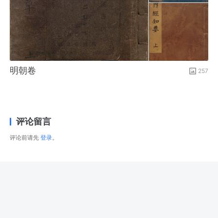
明朝卷
257
评论留言
评论前请先
登录
。
© 2026
右藏
版权所有
津ICP备2025034483号-1