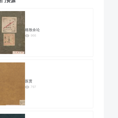
热门资源
格致余论
966
医贯
797