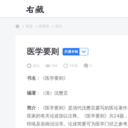
资源
医案库
医论
医学要则
所属专辑
医论
564
1年前
0
书名
：《医学要则》
编著
：（清）沈懋言
简介
：《医学要则》是清代沈懋言纂写的医论著作
医家的有关论述加以注释。《医学要则》共24题，
经络及杂病治法等。论述简要可为医学门径之参考