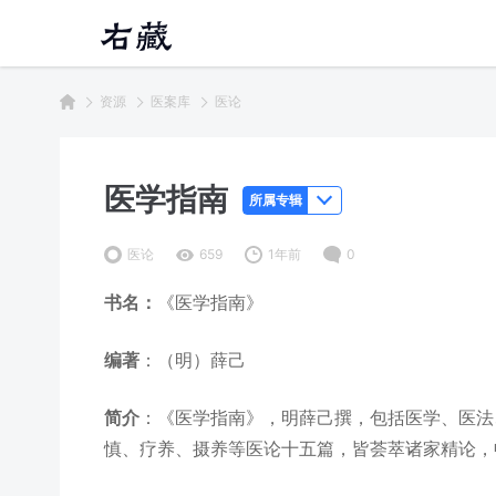
资源
医案库
医论
医学指南
所属专辑
医论
659
1年前
0
书名：
《医学指南》
编著
：（明）薛己
简介
：《医学指南》，明薛己撰，包括医学、医法
慎、疗养、摄养等医论十五篇，皆荟萃诸家精论，