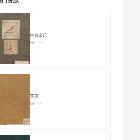
热门资源
格致余论
966
医贯
797