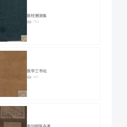
医经溯洄集
753
医学三书论
741
新刊明医杂著