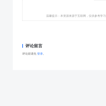
温馨提示：本资源来源于互联网，仅供参考学
评论留言
评论前请先
登录
。
© 2026
右藏
版权所有
津ICP备2025034483号-1
津公网安备12022