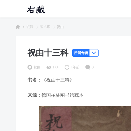
资源
医术库
祝由
祝由十三科
所属专辑
祝由
1K+
1年前
0
书名：
《祝由十三科》
来源：
德国柏林图书馆藏本