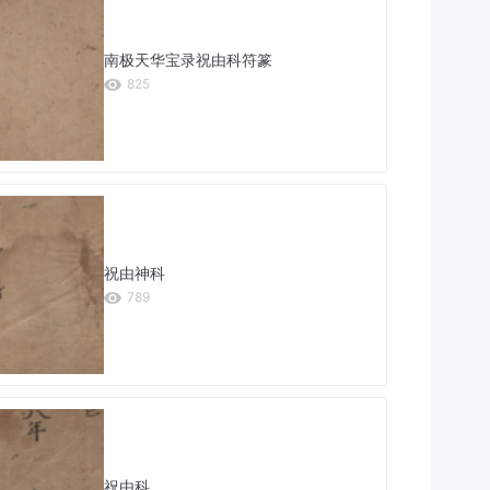
南极天华宝录祝由科符篆
825
祝由神科
789
祝由科