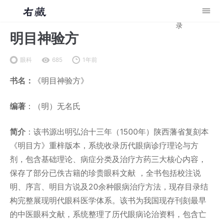
录
明目神验方
眼科
685
1年前
书名：
《明目神验方》
编著
：（明）无名氏
简介
：该书源出明弘治十三年（1500年）陕西藩省复刻本
《明目方》重梓版本，系统收录历代眼病诊疗理论与方
剂，包含基础理论、病症分类及治疗方药三大核心内容，
保存了部分已佚古籍的珍贵眼科文献 ，全书包括校注说
明、序言、明目方说及20余种眼病治疗方法，现存目录结
构完整展现明代眼科医学体系。该书为我国现存刊刻最早
的中医眼科文献，系统整理了历代眼病论治资料，包含亡