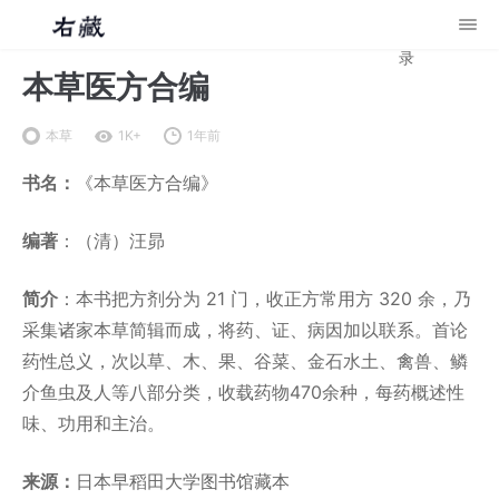
录
本草医方合编
本草
1K+
1年前
书名：
《本草医方合编》
编著
：（清）汪昴
简介
：本书把方剂分为 21 门，收正方常用方 320 余，乃
采集诸家本草简辑而成，将药、证、病因加以联系。首论
药性总义，次以草、木、果、谷菜、金石水土、禽兽、鳞
介鱼虫及人等八部分类，收载药物470余种，每药概述性
味、功用和主治。
来源：
日本早稻田大学图书馆藏本