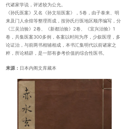
代诸家学说，评述较为公允。
《孙氏医案》又名《孙文垣医案》，5卷，由子泰来、明
来及门人余煌等整理而成，按孙氏行医地区顺序编写，分
《三吴治验》2卷、《新都治验》2卷、《宜兴治验》1
卷，共集医案300多例，各案以时间为序，少叙医理，多
论证治，与前两书相辅相成，本书汇集明代以前诸家之
粹，所论精辟，是一部有参考价值的综合性医书。
来源：
日本内阁文库藏本