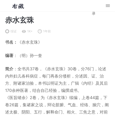
录
赤水玄珠
综证
1K+
1年前
书名：
《赤水玄珠》
编著
：（明）孙一奎
简介
：全书共37卷，《赤水玄珠》30卷，分76门，论述
内外妇儿各科病症，每门再条分缕析，分述因、证、治
方、附诸家治验，本书以明证为主，广辑《内经》及其后
170余种医著，结合自己经验，编撰成书。
《医旨绪余》2卷，为《赤水玄珠》续编，上卷44篇，下
卷26篇，集诸家之说，辩论脏腑、气血、经络、腧穴，阐
述太极、阴阳、五行，解释命门、相火、三焦之意，对前