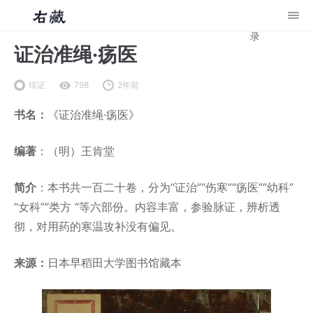
录
证治准绳·疡医
综证
798
2年前
书名：
《证治准绳·疡医》
编著
：（明）王肯堂
简介
：本书共一百二十卷，分为“证治”“伤寒”“疡医”“幼科”
“女科”“类方 “等六部份。内容丰富，参验脉证，辨析透
彻，对用药的寒温攻补没有偏见。
来源：
日本早稻田大学图书馆藏本