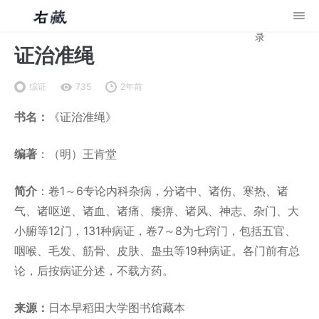
录
证治准绳
综证
735
2年前
书名：
《证治准绳》
编著
：（明）王肯堂
简介
：卷1～6专论内科杂病，分诸中、诸伤、寒热、诸
气、诸呕逆、诸血、诸痛、痿痹、诸风、神志、杂门、大
小腑等12门，131种病证，卷7～8为七窍门，包括五官、
咽喉、毛发、筋骨、皮肤、蛊虫等19种病证。各门前有总
论，后按病证分述，不载方药。
来源：
日本早稻田大学图书馆藏本