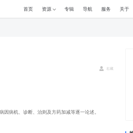
首页
资源
专辑
导航
服务
关于
右藏
病因病机、诊断、治则及方药加减等逐一论述。