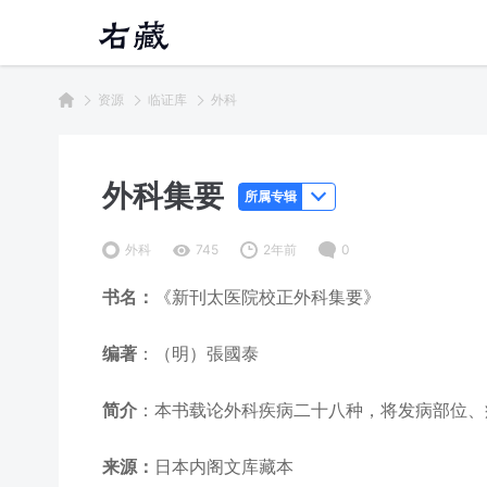
资源
临证库
外科
外科集要
所属专辑
外科
745
2年前
0
书名：
《新刊太医院校正外科集要》
编著
：（明）張國泰
简介
：本书载论外科疾病二十八种，将发病部位、
来源：
日本内阁文库藏本