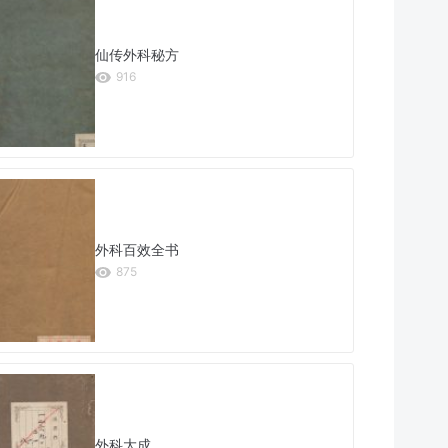
仙传外科秘方
916
外科百效全书
875
外科大成