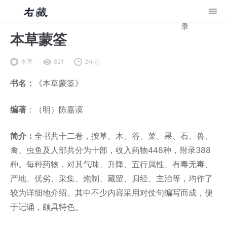
录
本草蒙筌
本草
821
2年前
书名：
《本草蒙筌》
编著
：（明）陈嘉谟
简介：
全书共十二卷，按草、木、谷、菜、果、石、兽、
禽、虫鱼及人部共分为十部，收入药物448种，附录388
种。每种药物，对其气味、升降、五行属性、有毒无毒、
产地、优劣、采集、炮制、藏留、归经、主治等，均作了
较为详细地介绍。其中不少内容采用对仗句编写而成，便
于记诵，颇具特色。