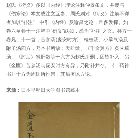
赵氏《衍义》多以《内经》理论注释仲景条文，并屡与
《伤寒论》本文或注文互参。周氏则对《衍义》注解不详
者加以“补注”，中引《内经》及喻昌之论，且多发挥。如
卷六至卷十一注释中“衍义”缺如，悉为“补注”之文。补方一
卷凡二十一首，苦参汤(庞安时方)、桂枝汤、小承气汤及
附子汤四方，乃本书所缺；天雄散、《千金翼方》炙甘草
汤、《肘后》獭肝散等十六方为赵氏所删，因皆补入。另
《金匮》苦参汤与庞安时方有异，乃附补并存。《十药神
书》十方为周氏所推崇，其后著以方论。
来源：
日本早稻田大学图书馆藏本