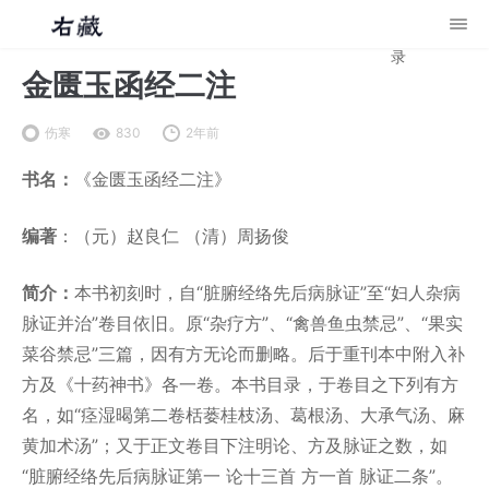
录
金匮玉函经二注
伤寒
830
2年前
书名：
《金匮玉函经二注》
编著
：（元）赵良仁 （清）周扬俊
简介：
本书初刻时，自“脏腑经络先后病脉证”至“妇人杂病
脉证并治”卷目依旧。原“杂疗方”、“禽兽鱼虫禁忌”、“果实
菜谷禁忌”三篇，因有方无论而删略。后于重刊本中附入补
方及《十药神书》各一卷。本书目录，于卷目之下列有方
名，如“痉湿暍第二卷栝蒌桂枝汤、葛根汤、大承气汤、麻
黄加术汤”；又于正文卷目下注明论、方及脉证之数，如
“脏腑经络先后病脉证第一 论十三首 方一首 脉证二条”。